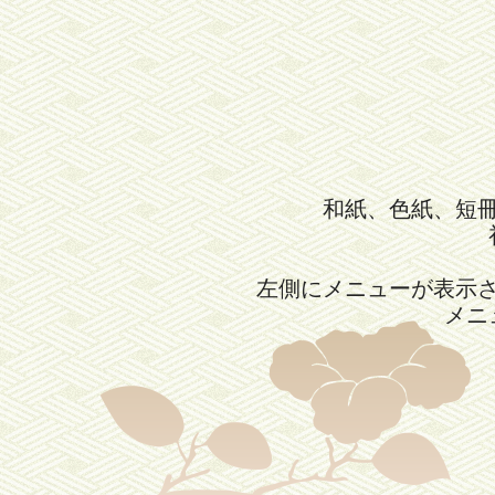
和紙、色紙、短
左側にメニューが表示
メニ