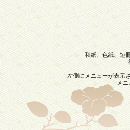
和紙、色紙、短
左側にメニューが表示
メニ