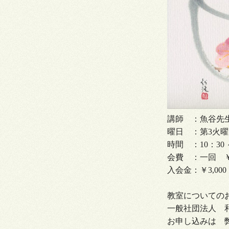
講師 ：魚谷先
曜日 ：第3火曜
時間 ：10：30 ～
会費 ：一回 ￥2
入会金：￥3,000
教室についての
一般社団法人 和のイ
お申し込みは 弊社で