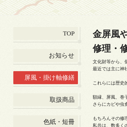
金屏風
TOP
修理・
お知らせ
文化財等から、
最近では主に神
屏風・掛け軸修繕
これらには歴史
額縁、屏風、巻
取扱商品
さらにカビや虫
もちろんその修
色紙・短冊
私共は、数多く