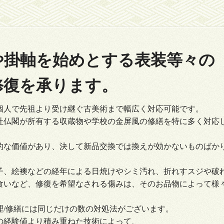
や掛軸を始めとする表装等々の
修復を承ります。
個人で先祖より受け継ぐ古美術まで幅広く対応可能です。
社仏閣が所有する収蔵物や学校の金屏風の修繕を特に多く対応
的な価値があり、決して新品交換では換えが効かないものばか
子、絵襖などの経年による日焼けやシミ汚れ、折れすスジや破
食いなど、修復を希望なされる傷みは、そのお品物によって様
理/修繕には同じだけの数の対処法がございます。
の経験値より積み重ねた技術によって、