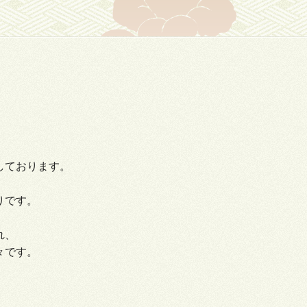
しております。
りです。
れ、
々です。