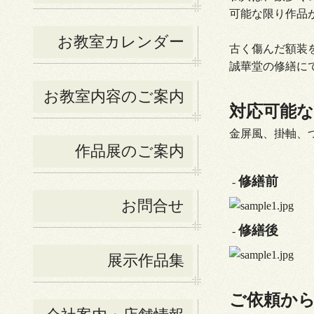
可能な限り作品
お教室カレンダー
古く傷んだ額装
誠華堂の修繕に
お教室内容のご案内
対応可能
金屏風、掛軸、
作品展のご案内
修繕前
-
お問合せ
修繕後
-
展示作品集
ご依頼か