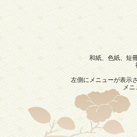
和紙、色紙、短
左側にメニューが表示
メニ