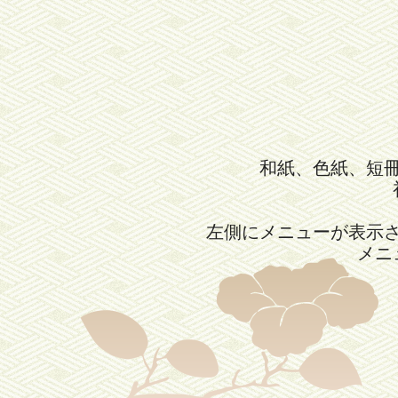
和紙、色紙、短
左側にメニューが表示
メニ