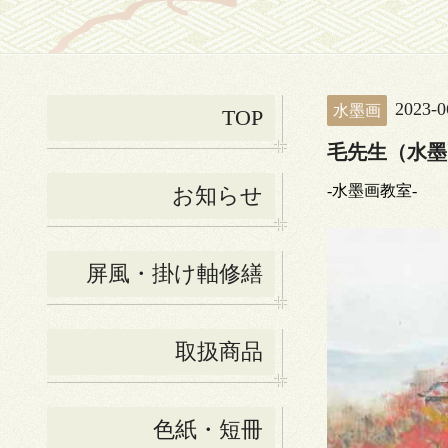
2023-0
水墨画
TOP
毛先生（水墨
-水墨画教室-
お知らせ
屏風・掛け軸修繕
取扱商品
色紙・短冊