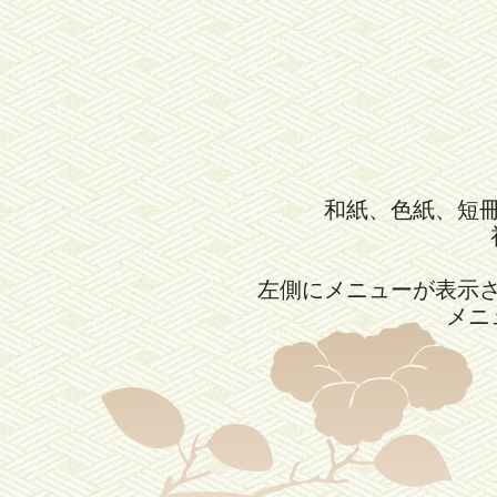
和紙、色紙、短
左側にメニューが表示
メニ