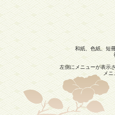
和紙、色紙、短
左側にメニューが表示
メニ