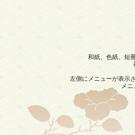
和紙、色紙、短
左側にメニューが表示
メニ