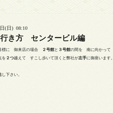
日(日) 08:10
の行き方 センタービル編
目標に 御来店の場合
２号館
と
３号館
の間を 南に向かって
点を
２つ
越えて すこし歩いて頂くと弊社が
左手
に御座います
越し下さい。