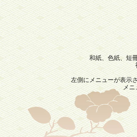
和紙、色紙、短
左側にメニューが表示
メニ