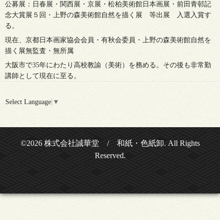
公募展：日春展・関西展・京展・松柏美術館日本画展・前田青邨記
念大賞展５回・上野の森美術館自然を描く展 等出展 入選入賞す
る。
現在、京都日本画家協会会員・有秋会委員・上野の森美術館自然を
描く展無監査・無所属
大阪市で35年にわたり高校教諭（美術）を務める。その後も非常勤
講師として現在に至る。
Select Language
▼
©2026
株式会社誠華堂 / 和紙・色紙卸
. All Rights
Reserved.